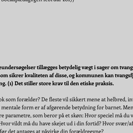
dersøgelser tillægges betydelig vægt i sager om tvangs
 som sikrer kvaliteten af disse, og kommunen kan tvangsf
 (1) Det stiller store krav til den etiske praksis.
 som forælder? De fleste vil sikkert mene at helbred, int
g mentale form er af afgørende betydning for barnet. Men
e parametre, som beror på et skøn: Hvor speciel må du 
Hvor vildt må du have skejet ud i din fortid? Hvor svær/
før det antages at påvirke din forældreevne?