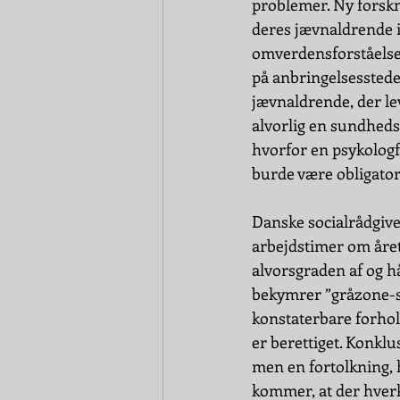
problemer. Ny forskn
deres jævnaldrende i
omverdensforståelse”
på anbringelsesstede
jævnaldrende, der lev
alvorlig en sundhedsr
hvorfor en psykologf
burde være obligator
Danske socialrådgiver
arbejdstimer om året
alvorsgraden af og h
bekymrer ”gråzone-sa
konstaterbare forhol
er berettiget. Konkl
men en fortolkning, 
kommer, at der hver