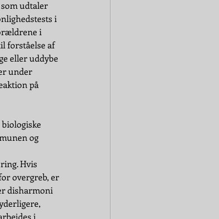
r som udtaler 
lighedstests i 
rældrene i 
l forståelse af 
ge eller uddybe 
er under 
eaktion på 
 biologiske 
ommunen og 
 
ring. Hvis 
for overgreb, er 
rer disharmoni 
derligere, 
rbejdes i 