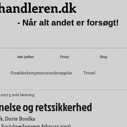
handleren.dk
- Når alt andet er forsøgt!
køb lydfiler
Priser
Blog
Forælderkompetenceundersøgelse
Trivsel
. 2017
5 min læsning
nelse og retssikkerhed
k. Dorte Brodka
et Socialpædagogen februar 2017)