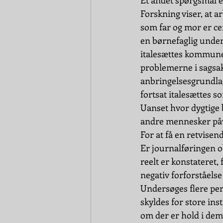
Et andet spørgsmål 
Forskning viser, at ar
som far og mor er cent
en børnefaglig under
italesættes kommunen
problemerne i sagsak
anbringelsesgrundlag 
fortsat italesættes 
Uanset hvor dygtige 
andre mennesker påvi
For at få en retvisen
Er journalføringen o
reelt er konstateret,
negativ forforståelse
Undersøges flere per
skyldes for store ins
om der er hold i dem 