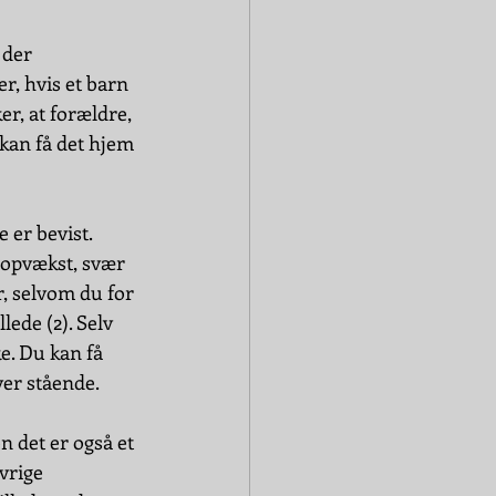
 der 
er, hvis et barn 
er, at forældre, 
 kan få det hjem 
 er bevist. 
 opvækst, svær 
r, selvom du for 
ede (2). Selv 
e. Du kan få 
ver stående.
n det er også et 
vrige 