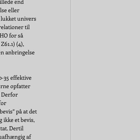
llede end 
se eller 
lukket univers 
lationer til 
WHO for så 
61.1) (4), 
en anbringelse 
-35 effektive 
rne opfatter 
 Derfor 
or 
vis” på at det 
ikke et bevis, 
t. Dertil 
uafhængig af 