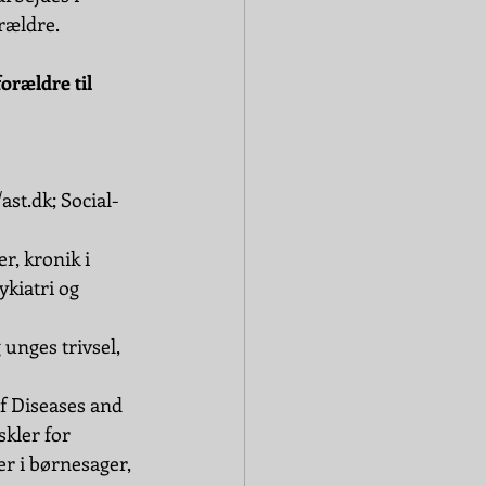
orældre.
orældre til 
/ast.dk
; Social- 
r, kronik i 
ykiatri og 
unges trivsel, 
of Diseases and 
kler for 
r i børnesager, 