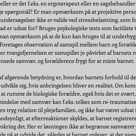
, eller er det f.eks. en ergoterapeut eller en sagsbehandle
ge spørgsmål? Er man opmærksom på at projektive person
dersøgelser ikke er valide ved stressbelastning, som fo
rad er udsat for? Bruges psykologiske tests som facitliste ti
 man opmærksom på at de kun kan bruges til at underbyg
? Foretages observation af samspil mellem barn og foræld
r tvangsfjernelsen er samspillet jo påvirket af barnets r
ænsede samvær, og forælderens frygt for at miste barnet.
af afgørende betydning er, hvordan barnets forhold til de
at udvikle sig, hvis anbringelsen bliver en realitet. Om k
at rumme de biologiske forældre, også hvis det er svært.
rbindelse med samvær kan f.eks. tolkes som re-traumatise
n tryg relation til plejefamilien, og ikke har været udsat 
ndsynligt, at efterreaktioner skyldes, at barnet registre
kring det. Her er løsningen ikke at begrænse samværet y
e på at udvide det, således at barnet oplever, at der sama