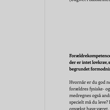
Forældrekompetenceun
der er intet lovkrav,
begrundet formodning.
Hvornår er du god nok
forældres fysiske- o
medregnes også andr
specielt må du leve? 
opvækst have været, 