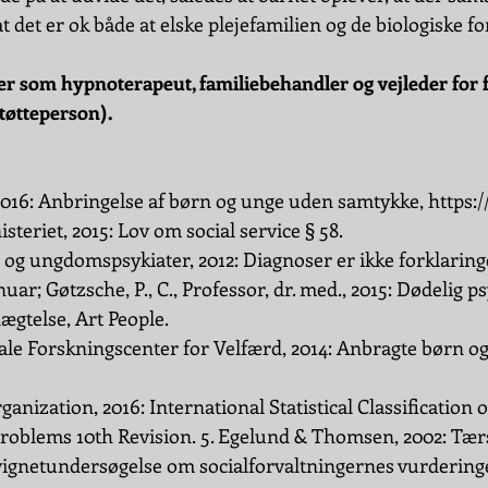
at det er ok både at elske plejefamilien og de biologiske f
r som hypnoterapeut, familiebehandler og vejleder for f
tøtteperson).
2016: Anbringelse af børn og unge uden samtykke, 
https:/
steriet, 2015: Lov om social service § 58.
- og ungdomspsykiater, 2012: Diagnoser er ikke forklaringe
nuar; Gøtzsche, P., C., Professor, dr. med., 2015: Dødelig ps
ægtelse, Art People.
ale Forskningscenter for Velfærd, 2014: Anbragte børn og 
anization, 2016: International Statistical Classification 
roblems 10th Revision. 
5. Egelund & Thomsen, 2002: Tærs
vignetundersøgelse om socialforvaltningernes vurderinge