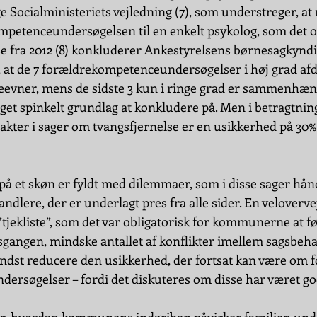
 Socialministeriets vejledning (7), som understreger, at
petenceundersøgelsen til en enkelt psykolog, som det ofte
se fra 2012 (8) konkluderer Ankestyrelsens børnesagkyndi
, at de 7 forældrekompetenceundersøgelser i høj grad af
eevner, mens de sidste 3 kun i ringe grad er sammenhæn
eget spinkelt grundlag at konkludere på. Men i betragtning
ter i sager om tvangsfjernelse er en usikkerhed på 30% 
på et skøn er fyldt med dilemmaer, som i disse sager hånd
lere, der er underlagt pres fra alle sider. En velovervej
tjekliste”, som det var obligatorisk for kommunerne at fø
gsgangen, mindske antallet af konflikter imellem sagsbeh
indst reducere den usikkerhed, der fortsat kan være om 
ndersøgelser – fordi det diskuteres om disse har været g