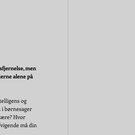
fjernelse, men 
jerne alene på 
elligens og 
 i børnesager 
være? Hvor 
afvigende må din 