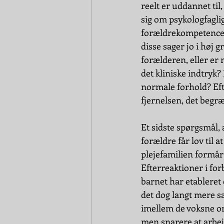
reelt er uddannet til
sig om psykologfagli
forældrekompetenceun
disse sager jo i høj g
forælderen, eller er
det kliniske indtryk
normale forhold? Efte
fjernelsen, det begr
Et sidste spørgsmål, 
forældre får lov til 
plejefamilien formår 
Efterreaktioner i fo
barnet har etableret e
det dog langt mere sa
imellem de voksne om
men snarere at arbejd