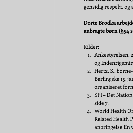
gensidig respekt, og 
Dorte Brodka arbejde
anbragte børn (§54 s
Kilder:
Ankestyrelsen, 
og Indenrigsmini
Hertz, S., børne
Berlingske 15. ja
organiseret forn
SFI – Det Nation
side 7.
World Health Org
Related Health P
anbringelse En 