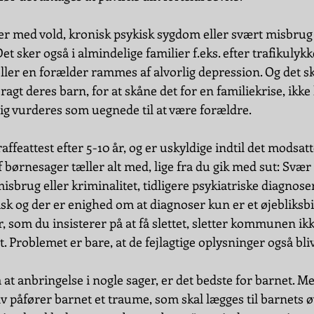
ier med vold, kronisk psykisk sygdom eller svært misbrug
t sker også i almindelige familier f.eks. efter trafikulykk
eller en forælder rammes af alvorlig depression. Og det sk
ragt deres barn, for at skåne det for en familiekrise, ikke
lig vurderes som uegnede til at være forældre.
affeattest efter 5-10 år, og er uskyldige indtil det modsatte
 børnesager tæller alt med, lige fra du gik med sut: Svær
misbrug eller kriminalitet, tidligere psykiatriske diagnose
sk og der er enighed om at diagnoser kun er et øjebliksbill
r, som du insisterer på at få slettet, sletter kommunen ikk
t. Problemet er bare, at de fejlagtige oplysninger også bli
 at anbringelse i nogle sager, er det bedste for barnet. Me
elv påfører barnet et traume, som skal lægges til barnets ø