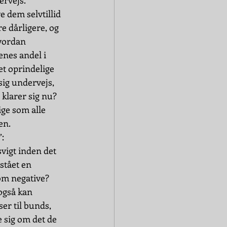
rvejs. 
e dem selvtillid 
re dårligere, og 
vordan 
nes andel i 
t oprindelige 
sig undervejs, 
klarer sig nu? 
ge som alle 
en.
”:
vigt inden det 
stået en 
om negative? 
også kan 
er til bunds, 
e sig om det de 