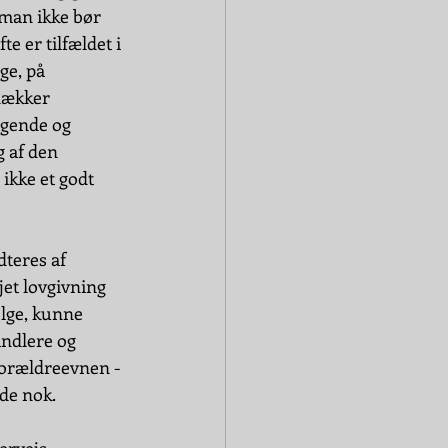
 man ikke bør 
 er tilfældet i 
ge, på 
dækker 
gende og 
 af den 
ikke et godt 
teres af 
et lovgivning 
lge, kunne 
andlere og 
forældreevnen - 
ode nok.