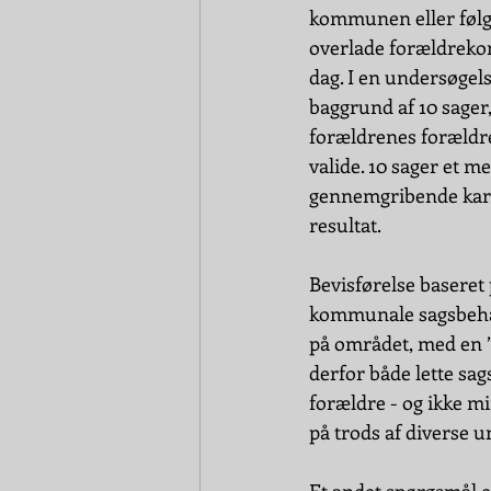
kommunen eller følge
overlade forældrekom
dag. I en undersøgel
baggrund af 10 sager
forældrenes forældr
valide. 10 sager et m
gennemgribende karak
resultat.
Bevisførelse baseret 
kommunale sagsbehand
på området, med en ”
derfor både lette sa
forældre - og ikke m
på trods af diverse u