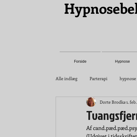
Hypnosebe
Forside
Hypnose
Alle indlæg
Parterapi
hypnose
Dorte Brodka
1. feb
Tvangsfjer
Af cand.pæd.pæd.psy
(Udgivet i tidsskrift