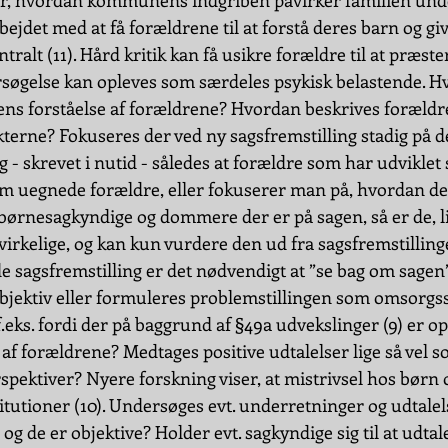
er, hvordan kommunens indgriben påvirker familien unde
bejdet med at få forældrene til at forstå deres barn og giv
ralt (11). Hård kritik kan få usikre forældre til at præste
søgelse kan opleves som særdeles psykisk belastende. H
s forståelse af forældrene? Hvordan beskrives forældre
terne? Fokuseres der ved ny sagsfremstilling stadig på de
- skrevet i nutid - således at forældre som har udviklet 
som uegnede forældre, eller fokuserer man på, hvordan de 
børnesagkyndige og dommere der er på sagen, så er de, li
rkelige, og kan kun vurdere den ud fra sagsfremstilling
de sagsfremstilling er det nødvendigt at ”se bag om sagen
bjektiv eller formuleres problemstillingen som omsorgss
 f.eks. fordi der på baggrund af §49a udvekslinger (9) er op
 af forældrene? Medtages positive udtalelser lige så vel s
spektiver? Nyere forskning viser, at mistrivsel hos børn 
titutioner (10). Undersøges evt. underretninger og udtalels
og de er objektive? Holder evt. sagkyndige sig til at udtal