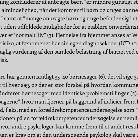
ing konkluderer at anbragte børn ”er mindre gunstigt sti
 almindelighed, når det kommer til børn og unges dannel
 samt at ”mange anbragte børn og unge beﬁnder sig i et 
t uden udfoldede muligheder for at etablere omverdensre
er et ’normalt’ liv” (3). Fjernelse fra hjemmet anses af 
isiko, at fænomenet har sin egen diagnosekode, (ICD 10, Z
aglig vurdering af den samlede belastning af barnet ved 
isk.
e har gennemsnitligt 35-40 børnesager (6), det vil sige 30
 til hver sag, og der er stor forskel på hvordan kommune
åndterer børnesager med identiske problemstillinger (5).
gerne”, hvor man fjerner på baggrund af indicier frem f
d, f.eks. med en forældrekompetenceundersøgelse som ”be
usionen på en forældrekompetenceundersøgelse er nemlig 
hvor andre psykologer kan komme frem til et andet resulta
ken er krav om at den undersøgende psykolog skal være 