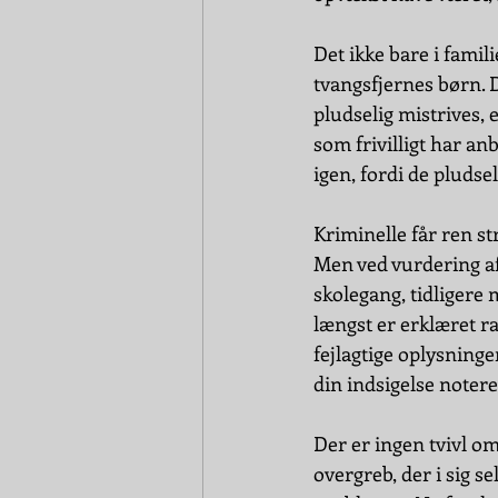
Det ikke bare i famil
tvangsfjernes børn. De
pludselig mistrives, 
som frivilligt har anb
igen, fordi de pludse
Kriminelle får ren str
Men ved vurdering af
skolegang, tidligere 
længst er erklæret ra
fejlagtige oplysninge
din indsigelse notere
Der er ingen tvivl om
overgreb, der i sig s